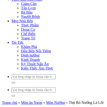
Giảm Cân
Tập Gym
Bà Bầu
Người Bệnh
Mẹo Nhà Bếp
Thực Phẩm
Dụng Cụ
Chế Biến
Trang Trí
Tin Tức
Khám Phá
Đầu Bếp Nổi Tiếng
Định hướng
Kinh Doanh
Kỹ Thuật Nấu Ăn
Kiến Thức Ẩm Thực
Trang chủ
»
Món ăn Ngon
»
Món Nướng
»
Thịt Bò Nướng Lá Lốt