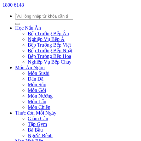
1800 6148
Học Nấu Ăn
Bếp Trưởng Bếp Âu
Nghiệp Vụ Bếp Á
Bếp Trưởng Bếp Việt
Bếp Trưởng Bếp Nhật
Bếp Trưởng Bếp Hoa
Nghiệp Vụ Bếp Chay
Món Ăn Ngon
Món Sushi
Dân Dã
Món Súp
Món Gỏi
Món Nướng
Món Lẩu
Món Chiên
Thực đơn Mỗi Ngày
Giảm Cân
Tập Gym
Bà Bầu
Người Bệnh