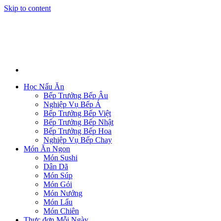
Skip to content
Học Nấu Ăn
Bếp Trưởng Bếp Âu
Nghiệp Vụ Bếp Á
Bếp Trưởng Bếp Việt
Bếp Trưởng Bếp Nhật
Bếp Trưởng Bếp Hoa
Nghiệp Vụ Bếp Chay
Món Ăn Ngon
Món Sushi
Dân Dã
Món Súp
Món Gỏi
Món Nướng
Món Lẩu
Món Chiên
Thực đơn Mỗi Ngày