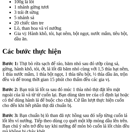
100g lá lốt
1 nhánh gừng tươi
3 trái ớt sừng
5 nhánh sả
20 chiếc tăm tre
Lò, than hoa và vỉ nướng
Gia vị: Hành khô, tỏi, hạt nêm, bột ngọt, nước mắm, tiêu bột,
dầu ăn.
Các bước thực hiện
Bước 1:
Thịt bò rửa sạch để ráo, băm nhỏ sau đó ướp cùng sả,
gừng, hành khô, tỏi, ớt, lá lốt đã băm nhỏ cùng với 1,5 thìa hạt nêm,
1 thìa nước mắm, 1 thìa bột ngọt, 1 thìa tiêu bột, ½ thìa dầu ăn, trộn
đều và để trong thời gian 15 phút cho thấm đều các gia vị.
Bước 2:
Bạn trải lá lốt ra sau đó múc 1 thìa nhỏ thịt đặt lên mặt
ngoài của lá và từ từ cuốn lại. Bạn dùng tăm tre của cố định lại hoặc
có thể dùng hành lá để buộc cho chặt. Cứ lần lượt thực hiện cuốn
cho đến khi hết phần thịt đã chuẩn bị.
Bước 3:
Bạn chuẩn bị lò than đã rực hồng sau đó xếp từng cuốn lá
lốt lên vỉ nướng. Tiếp theo dùng cọ quét một lớp mỏng dầu lên trên.
Bạn chú ý nên trở đều tay khi nướng để món bò cuốn lá lốt chín đều
mà không bị cháy khét.