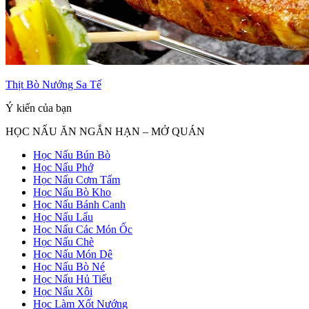
Thịt Bò Nướng Sa Tế
Ý kiến của bạn
HỌC NẤU ĂN NGẮN HẠN – MỞ QUÁN
Học Nấu Bún Bò
Học Nấu Phở
Học Nấu Cơm Tấm
Học Nấu Bò Kho
Học Nấu Bánh Canh
Học Nấu Lẩu
Học Nấu Các Món Ốc
Học Nấu Chè
Học Nấu Món Dê
Học Nấu Bò Né
Học Nấu Hủ Tiếu
Học Nấu Xôi
Học Làm Xốt Nướng