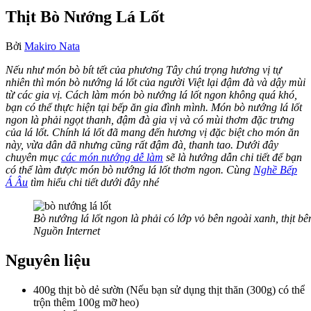
Thịt Bò Nướng Lá Lốt
Bởi
Makiro Nata
Nếu như món bò bít tết của phương Tây chú trọng hương vị tự
nhiên thì món bò nướng lá lốt của người Việt lại đậm đà và dậy mùi
từ các gia vị. Cách làm món bò nướng lá lốt ngon không quá khó,
bạn có thể thực hiện tại bếp ăn gia đình mình. Món bò nướng lá lốt
ngon là phải ngọt thanh, đậm đà gia vị và có mùi thơm đặc trưng
của lá lốt. Chính lá lốt đã mang đến hương vị đặc biệt cho món ăn
này, vừa dân dã nhưng cũng rất đậm đà, thanh tao. Dưới đây
chuyên mục
các món nướng dễ làm
sẽ là hướng dẫn chi tiết để bạn
có thể làm được món bò nướng lá lốt thơm ngon. Cùng
Nghề Bếp
Á Âu
tìm hiểu chi tiết dưới đây nhé
Bò nướng lá lốt ngon là phải có lớp vỏ bên ngoài xanh, thịt bê
Nguồn Internet
Nguyên liệu
400g thịt bò dẻ sườn (Nếu bạn sử dụng thịt thăn (300g) có thể
trộn thêm 100g mỡ heo)