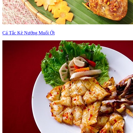
Cá Tắc Kè Nướng Muối Ớt