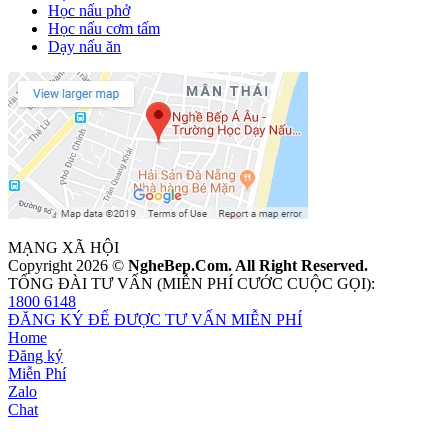
Học nấu phở
Học nấu cơm tấm
Dạy nấu ăn
MẠNG XÃ HỘI
Copyright 2026 ©
NgheBep.Com. All Right Reserved.
TỔNG ĐÀI TƯ VẤN (MIỄN PHÍ CƯỚC CUỘC GỌI):
1800 6148
ĐĂNG KÝ ĐỂ ĐƯỢC TƯ VẤN MIỄN PHÍ
Home
Đăng ký
Miễn Phí
Zalo
Chat