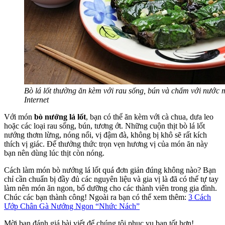
Bò lá lốt thường ăn kèm với rau sống, bún và chấm với nước
Internet
Với món
bò nướng lá lốt
, bạn có thể ăn kèm với cà chua, dưa leo
hoặc các loại rau sống, bún, tương ớt. Những cuộn thịt bò lá lốt
nướng thơm lừng, nóng nổi, vị đậm đà, không bị khô sẽ rất kích
thích vị giác. Để thưởng thức trọn vẹn hương vị của món ăn này
bạn nên dùng lúc thịt còn nóng.
Cách làm món bò nướng lá lốt quá đơn giản đúng không nào? Bạn
chỉ cần chuẩn bị đầy đủ các nguyên liệu và gia vị là đã có thể tự tay
làm nên món ăn ngon, bổ dưỡng cho các thành viên trong gia đình.
Chúc các bạn thành công! Ngoài ra bạn có thể xem thêm:
3 Cách
Ướp Chân Gà Nướng Ngon “Nhức Nách”
Mời bạn đánh giá bài viết để chúng tôi phục vụ bạn tốt hơn!