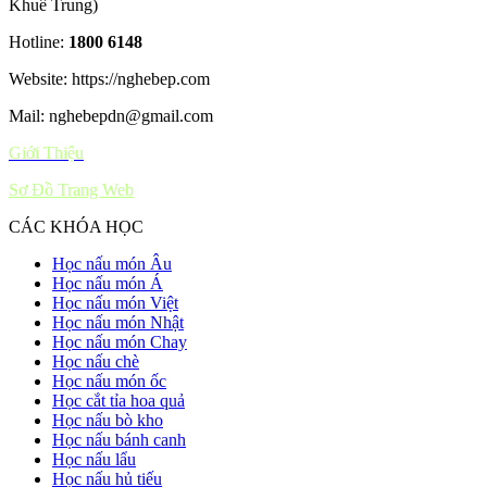
Khuê Trung)
Hotline:
1800 6148
Website: https://nghebep.com
Mail: nghebepdn@gmail.com
Giới Thiệu
Sơ Đồ Trang Web
CÁC KHÓA HỌC
Học nấu món Âu
Học nấu món Á
Học nấu món Việt
Học nấu món Nhật
Học nấu món Chay
Học nấu chè
Học nấu món ốc
Học cắt tỉa hoa quả
Học nấu bò kho
Học nấu bánh canh
Học nấu lẩu
Học nấu hủ tiếu