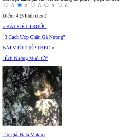
☆
☆
☆
☆
☆
Điểm: 4 (5 bình chọn)
« BÀI VIẾT TRƯỚC
"3 Cách Ướp Chân Gà Nướng"
BÀI VIẾT TIẾP THEO »
"Ếch Nướng Muối Ớt"
Tác giả: Nata Makiro