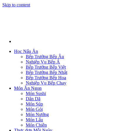
Skip to content
Học Nấu Ăn
Bếp Trưởng Bếp Âu
Nghiệp Vụ Bếp Á
Bếp Trưởng Bếp Việt
Bếp Trưởng Bếp Nhật
Bếp Trưởng Bếp Hoa
Nghiệp Vụ Bếp Chay
Món Ăn Ngon
Món Sushi
Dân Dã
Món Súp
Món Gỏi
Món Nướng
Món Lẩu
Món Chiên
Thực đơn Mỗi Ngày