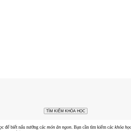
TÌM KIẾM KHÓA HỌC
ọc để biết nấu nướng các
món ăn ngon
. Bạn cần tìm kiếm các
khóa họ