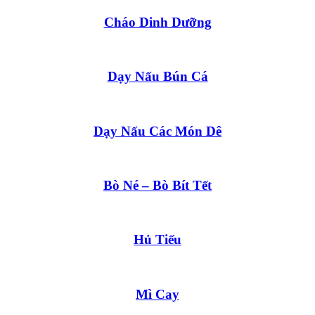
Cháo Dinh Dưỡng
Dạy Nấu Bún Cá
Dạy Nấu Các Món Dê
Bò Né – Bò Bít Tết
Hủ Tiếu
Mì Cay