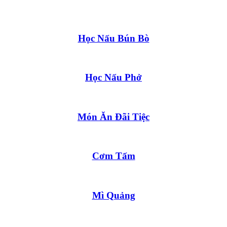
Học Nấu Bún Bò
Học Nấu Phở
Món Ăn Đãi Tiệc
Cơm Tấm
Mì Quảng