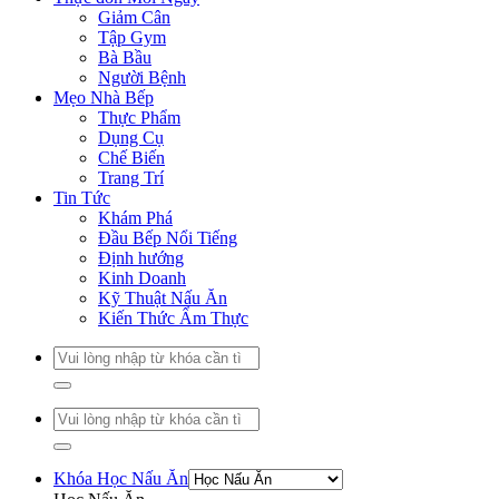
Giảm Cân
Tập Gym
Bà Bầu
Người Bệnh
Mẹo Nhà Bếp
Thực Phẩm
Dụng Cụ
Chế Biến
Trang Trí
Tin Tức
Khám Phá
Đầu Bếp Nổi Tiếng
Định hướng
Kinh Doanh
Kỹ Thuật Nấu Ăn
Kiến Thức Ẩm Thực
Khóa Học Nấu Ăn