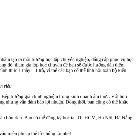
i nhằm tạo ra môi trường học tập chuyên nghiệp, đẳng cấp phục vụ học
ong đó, tham gia lớp học chuyên đề bạn sẽ được hướng dẫn thêm
 thức 1 thầy – 1 trò, vì thế các bạn có thể lĩnh hội toàn bộ kiến
n riêu
, Bếp trưởng giàu kinh nghiệm trong kinh doanh ẩm thực. Với tinh
hàng nhưng vẫn đảm bảo lợi nhuận. Đồng thời, bạn cũng có thể khắc
uán bún riêu. Bạn có thể đăng ký học tại TP. HCM, Hà Nội, Đà Nẵng,
vấn miễn phí cụ thể từ chúng tôi nhé!