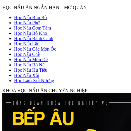
HỌC NẤU ĂN NGẮN HẠN – MỞ QUÁN
Học Nấu Bún Bò
Học Nấu Phở
Học Nấu Cơm Tấm
Học Nấu Bò Kho
Học Nấu Bánh Canh
Học Nấu Lẩu
Học Nấu Các Món Ốc
Học Nấu Chè
Học Nấu Món Dê
Học Nấu Bò Né
Học Nấu Hủ Tiếu
Học Nấu Xôi
Học Làm Xốt Nướng
KHÓA HỌC NẤU ĂN CHUYÊN NGHIỆP