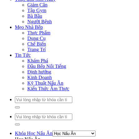
Giảm Cân
Tập Gym
Bà Bầu
Người Bệnh
Mẹo Nhà Bếp
Thực Phẩm
Dụng Cụ
Chế Biến
Trang Trí
Tin Tức
Khám Phá
Đầu Bếp Nổi Tiếng
Định hướng
Kinh Doanh
Kỹ Thuật Nấu Ăn
Kiến Thức Ẩm Thực
Khóa Học Nấu Ăn