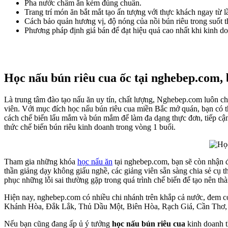
Pha nước chấm ăn kèm đúng chuẩn.
Trang trí món ăn bắt mắt tạo ấn tượng với thực khách ngay từ 
Cách bảo quản hương vị, độ nóng của nồi bún riêu trong suốt t
Phương pháp định giá bán để đạt hiệu quả cao nhất khi kinh do
Học nấu bún riêu cua ốc tại nghebep.com,
Là trung tâm đào tạo nấu ăn uy tín, chất lượng, Nghebep.com luôn ch
viên. Với mục đích học nấu bún riêu cua miền Bắc mở quán, bạn có 
cách chế biến lẩu mắm và bún mắm để làm đa dạng thực đơn, tiếp cận n
thức chế biến bún riêu kinh doanh trong vòng 1 buổi.
Tham gia những khóa
học nấu ăn
tại nghebep.com, bạn sẽ còn nhận đ
thần giảng dạy không giấu nghề, các giảng viên sẵn sàng chia sẻ cụ
phục những lỗi sai thường gặp trong quá trình chế biến để tạo nên t
Hiện nay, nghebep.com có nhiều chi nhánh trên khắp cả nước, đem c
Khánh Hòa, Đắk Lắk, Thủ Dầu Một, Biên Hòa, Rạch Giá, Cần Th
Nếu bạn cũng đang ấp ủ ý tưởng
học nấu bún riêu cua
kinh doanh t