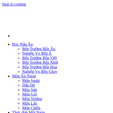
Skip to content
Học Nấu Ăn
Bếp Trưởng Bếp Âu
Nghiệp Vụ Bếp Á
Bếp Trưởng Bếp Việt
Bếp Trưởng Bếp Nhật
Bếp Trưởng Bếp Hoa
Nghiệp Vụ Bếp Chay
Món Ăn Ngon
Món Sushi
Dân Dã
Món Súp
Món Gỏi
Món Nướng
Món Lẩu
Món Chiên
Thực đơn Mỗi Ngày