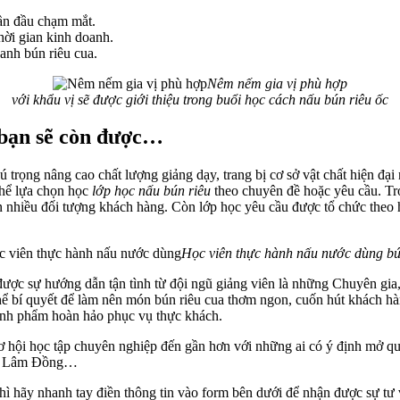
lần đầu chạm mắt.
hời gian kinh doanh.
anh bún riêu cua.
Nêm nếm gia vị phù hợp
với khẩu vị sẽ được giới thiệu trong buổi học cách nấu bún riêu ốc
 bạn sẽ còn được…
ú trọng nâng cao chất lượng giảng dạy, trang bị cơ sở vật chất hiện đạ
thể lựa chọn học
lớp học nấu bún riêu
theo chuyên đề hoặc yêu cầu. Tr
hiều đối tượng khách hàng. Còn lớp học yêu cầu được tổ chức theo hình
Học viên thực hành nấu nước dùng bú
ược sự hướng dẫn tận tình từ đội ngũ giảng viên là những Chuyên gia
 thể bí quyết để làm nên món bún riêu cua thơm ngon, cuốn hút khách 
hành phẩm hoàn hảo phục vụ thực khách.
ơ hội học tập chuyên nghiệp đến gần hơn với những ai có ý định mở q
ơ, Lâm Đồng…
hì hãy nhanh tay điền thông tin vào form bên dưới để nhận được sự tư 