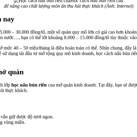
Học cách nấu bún riêu cua
để nâng cao chất lượng món ăn thu hút thực khách (Ảnh: Internet)
n nay
 25.000 – 30.000 đồng/tô, một số quán quy mô lớn có giá cao hơn khoản
ện nước…, bạn có thể lời khoảng 8.000 – 15.000 đồng/tô tùy thuộc vào
 ở mức 40 – 50 triệu/tháng là điều hoàn toàn có thể. Nhìn chung, đây 
hể sử dụng tái đầu tư mở rộng quy mô kinh doanh, học cách nấu bún r
mở quán
nh lớp
học nấu bún riêu
cua mở quán kinh doanh. Tại đây, bạn sẽ được
út thực khách.
 vẫn giữ được độ tươi ngon.
ng vùng miền.