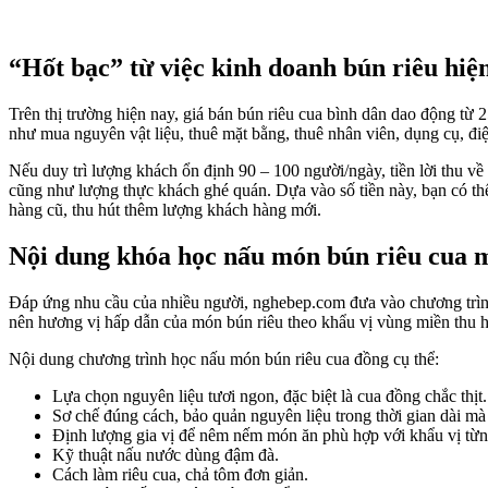
“Hốt bạc” từ việc kinh doanh bún riêu hiệ
Trên thị trường hiện nay, giá bán bún riêu cua bình dân dao động từ
như mua nguyên vật liệu, thuê mặt bằng, thuê nhân viên, dụng cụ, đi
Nếu duy trì lượng khách ổn định 90 – 100 người/ngày, tiền lời thu về
cũng như lượng thực khách ghé quán. Dựa vào số tiền này, bạn có t
hàng cũ, thu hút thêm lượng khách hàng mới.
Nội dung khóa học nấu món bún riêu cua 
Đáp ứng nhu cầu của nhiều người, nghebep.com đưa vào chương trì
nên hương vị hấp dẫn của món bún riêu theo khẩu vị vùng miền thu h
Nội dung chương trình học nấu món bún riêu cua đồng cụ thể:
Lựa chọn nguyên liệu tươi ngon, đặc biệt là cua đồng chắc thịt.
Sơ chế đúng cách, bảo quản nguyên liệu trong thời gian dài mà
Định lượng gia vị để nêm nếm món ăn phù hợp với khẩu vị từ
Kỹ thuật nấu nước dùng đậm đà.
Cách làm riêu cua, chả tôm đơn giản.